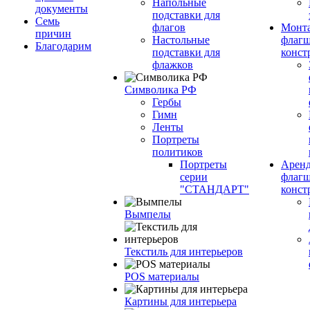
Напольные
документы
подставки для
Семь
флагов
Монт
причин
Настольные
флагш
Благодарим
подставки для
конст
флажков
Символика РФ
Гербы
Гимн
Ленты
Портреты
политиков
Портреты
Арен
серии
флагш
"СТАНДАРТ"
конст
Вымпелы
Текстиль для интерьеров
POS материалы
Картины для интерьера