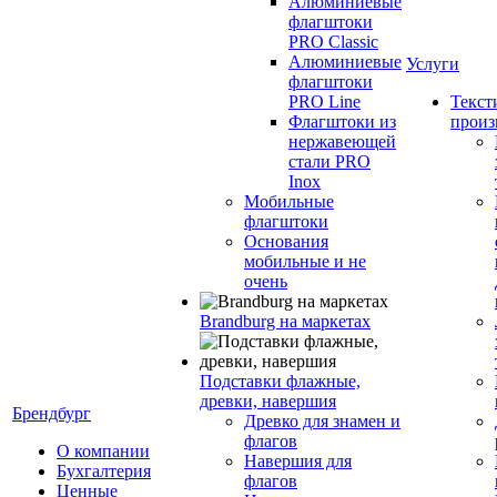
Алюминиевые
флагштоки
PRO Classic
Алюминиевые
Услуги
флагштоки
PRO Line
Текст
Флагштоки из
произ
нержавеющей
стали PRO
Inox
Мобильные
флагштоки
Основания
мобильные и не
очень
Brandburg на маркетах
Подставки флажные,
древки, навершия
Брендбург
Древко для знамен и
флагов
О компании
Навершия для
Бухгалтерия
флагов
Ценные