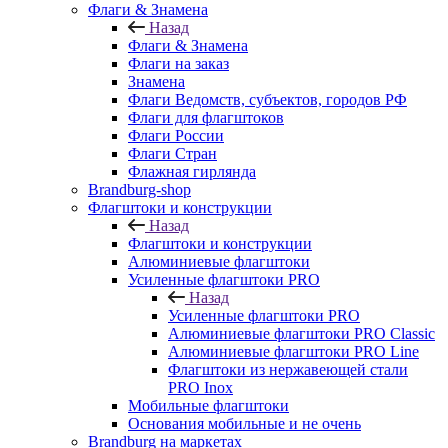
Флаги & Знамена
Назад
Флаги & Знамена
Флаги на заказ
Знамена
Флаги Ведомств, субъектов, городов РФ
Флаги для флагштоков
Флаги России
Флаги Стран
Флажная гирлянда
Brandburg-shop
Флагштоки и конструкции
Назад
Флагштоки и конструкции
Алюминиевые флагштоки
Усиленные флагштоки PRO
Назад
Усиленные флагштоки PRO
Алюминиевые флагштоки PRO Classic
Алюминиевые флагштоки PRO Line
Флагштоки из нержавеющей стали
PRO Inox
Мобильные флагштоки
Основания мобильные и не очень
Brandburg на маркетах