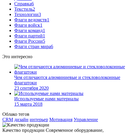
Справка
6
Текстиль
2
Технологии
3
Флаги ведомств
1
Флаги войск
1
Флаги команд
1
Флаги партий
1
Флаги России
5
Флаги стран мира
6
Это интересно
Чем отличаются алюминиевые и стекловолоконные
флагштоки
23 сентября 2020
Используемые нами материалы
15 марта 2018
Облако тегов
CRM
дизайн
интерьер
Мотивация
Управление
Качество продукции
Современное оборудование,