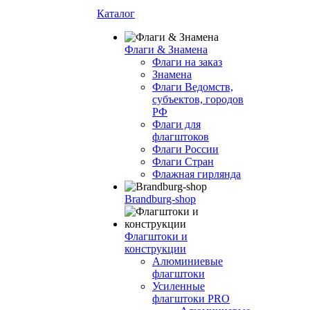
Каталог
Флаги & Знамена
Флаги на заказ
Знамена
Флаги Ведомств,
субъектов, городов
РФ
Флаги для
флагштоков
Флаги России
Флаги Стран
Флажная гирлянда
Brandburg-shop
Флагштоки и
конструкции
Алюминиевые
флагштоки
Усиленные
флагштоки PRO