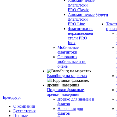
Алюминиевые
флагштоки
PRO Classic
Алюминиевые
Услуги
флагштоки
PRO Line
Текст
Флагштоки из
произ
нержавеющей
стали PRO
Inox
Мобильные
флагштоки
Основания
мобильные и не
очень
Brandburg на маркетах
Подставки флажные,
древки, навершия
Брендбург
Древко для знамен и
флагов
О компании
Навершия для
Бухгалтерия
флагов
Ценные