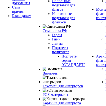
Напольные
документы
подставки для
Семь
флагов
Монт
причин
Настольные
флагш
Благодарим
подставки для
конст
флажков
Символика РФ
Гербы
Гимн
Ленты
Портреты
политиков
Портреты
Арен
серии
флагш
"СТАНДАРТ"
конст
Вымпелы
Текстиль для интерьеров
POS материалы
Картины для интерьера