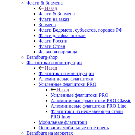
Флаги & Знамена
Назад
Флаги & Знамена
Флаги на заказ
Знамена
Флаги Ведомств, субъектов, городов РФ
Флаги для флагштоков
Флаги России
Флаги Стран
Флажная гирлянда
Brandburg-shop
Флагштоки и конструкции
Назад
Флагштоки и конструкции
Алюминиевые флагштоки
Усиленные флагштоки PRO
Назад
Усиленные флагштоки PRO
Алюминиевые флагштоки PRO Classic
Алюминиевые флагштоки PRO Line
Флагштоки из нержавеющей стали
PRO Inox
Мобильные флагштоки
Основания мобильные и не очень
Brandburg на маркетах