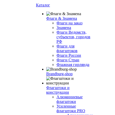
Каталог
Флаги & Знамена
Флаги на заказ
Знамена
Флаги Ведомств,
субъектов, городов
РФ
Флаги для
флагштоков
Флаги России
Флаги Стран
Флажная гирлянда
Brandburg-shop
Флагштоки и
конструкции
Алюминиевые
флагштоки
Усиленные
флагштоки PRO