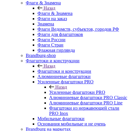
Флаги & Знамена
Назад
Флаги & Знамена
Флаги на заказ
Знамена
Флаги Ведомств, субъектов, городов РФ
Флаги для флагштоков
Флаги России
Флаги Стран
Флажная гирлянда
Brandburg-shop
Флагштоки и конструкции
Назад
Флагштоки и конструкции
Алюминиевые флагштоки
Усиленные флагштоки PRO
Назад
Усиленные флагштоки PRO
Алюминиевые флагштоки PRO Classic
Алюминиевые флагштоки PRO Line
Флагштоки из нержавеющей стали
PRO Inox
Мобильные флагштоки
Основания мобильные и не очень
Brandburg на маркетах