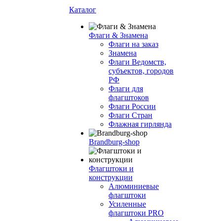
Каталог
Флаги & Знамена
Флаги на заказ
Знамена
Флаги Ведомств,
субъектов, городов
РФ
Флаги для
флагштоков
Флаги России
Флаги Стран
Флажная гирлянда
Brandburg-shop
Флагштоки и
конструкции
Алюминиевые
флагштоки
Усиленные
флагштоки PRO