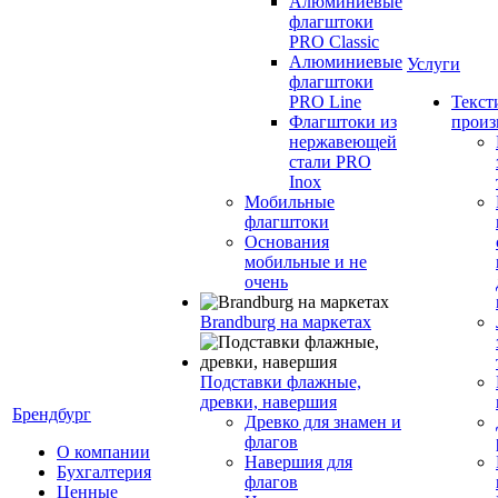
Алюминиевые
флагштоки
PRO Classic
Алюминиевые
Услуги
флагштоки
PRO Line
Текст
Флагштоки из
произ
нержавеющей
стали PRO
Inox
Мобильные
флагштоки
Основания
мобильные и не
очень
Brandburg на маркетах
Подставки флажные,
древки, навершия
Брендбург
Древко для знамен и
флагов
О компании
Навершия для
Бухгалтерия
флагов
Ценные