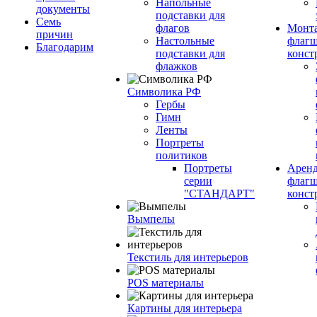
Напольные
документы
подставки для
Семь
флагов
Монт
причин
Настольные
флагш
Благодарим
подставки для
конст
флажков
Символика РФ
Гербы
Гимн
Ленты
Портреты
политиков
Портреты
Арен
серии
флагш
"СТАНДАРТ"
конст
Вымпелы
Текстиль для интерьеров
POS материалы
Картины для интерьера