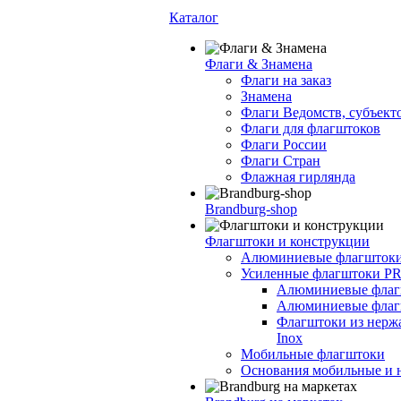
Каталог
Флаги & Знамена
Флаги на заказ
Знамена
Флаги Ведомств, субъект
Флаги для флагштоков
Флаги России
Флаги Стран
Флажная гирлянда
Brandburg-shop
Флагштоки и конструкции
Алюминиевые флагшток
Усиленные флагштоки P
Алюминиевые флагш
Алюминиевые флаг
Флагштоки из нерж
Inox
Мобильные флагштоки
Основания мобильные и н