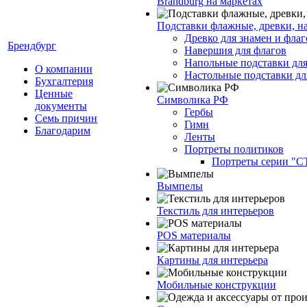
Brandburg на маркетах
Подставки флажные, древки, н
Древко для знамен и флаг
Брендбург
Навершия для флагов
Напольные подставки для
О компании
Настольные подставки дл
Бухгалтерия
Ценные
Символика РФ
документы
Гербы
Семь причин
Гимн
Благодарим
Ленты
Портреты политиков
Портреты серии "
Вымпелы
Текстиль для интерьеров
POS материалы
Картины для интерьера
Мобильные конструкции