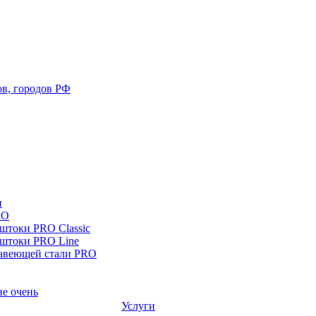
ов, городов РФ
и
RO
токи PRO Classic
штоки PRO Line
авеющей стали PRO
е очень
Услуги