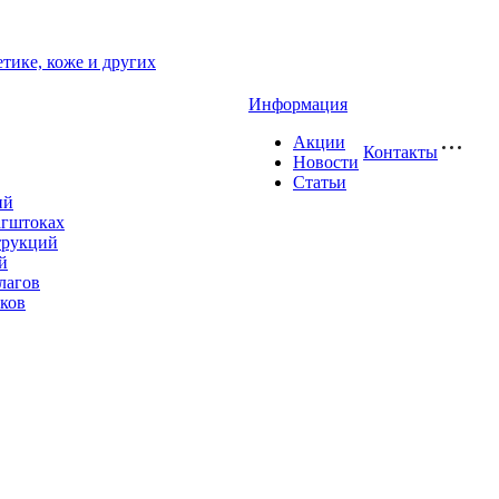
етике, коже и других
Информация
Акции
Контакты
Новости
Статьи
ий
агштоках
трукций
й
лагов
ков