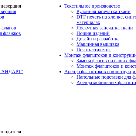
Текстильное производство
авершия
Рулонная запечатка ткани
ов
DTF печать на хлопке, синт
материалах
 флагов
Лоскутная запечатка ткани
я флажков
Пошив изделий
Дизайн и разработка
Машинная вышивка
Печать этикеток
Монтаж флагштоков и конструкц
Замена флагов на ваших фл
Монтаж флагштоков и конс
СТАНДАРТ"
Аренда флагштоков и конструкци
Напольные подставки для ф
Аренда мобильных флагшто