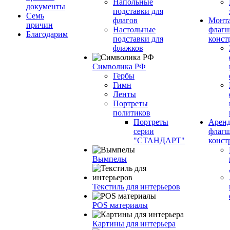
Напольные
документы
подставки для
Семь
флагов
Монт
причин
Настольные
флагш
Благодарим
подставки для
конст
флажков
Символика РФ
Гербы
Гимн
Ленты
Портреты
политиков
Портреты
Арен
серии
флагш
"СТАНДАРТ"
конст
Вымпелы
Текстиль для интерьеров
POS материалы
Картины для интерьера