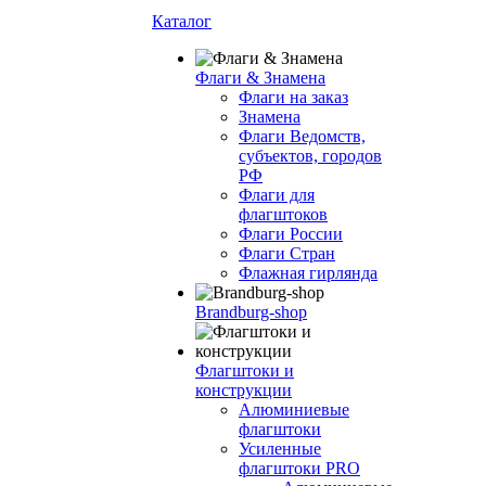
Каталог
Флаги & Знамена
Флаги на заказ
Знамена
Флаги Ведомств,
субъектов, городов
РФ
Флаги для
флагштоков
Флаги России
Флаги Стран
Флажная гирлянда
Brandburg-shop
Флагштоки и
конструкции
Алюминиевые
флагштоки
Усиленные
флагштоки PRO