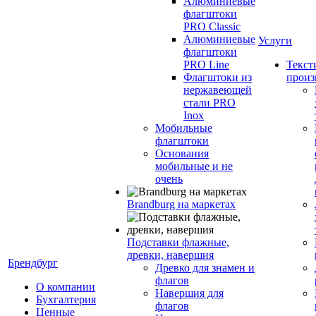
Алюминиевые
флагштоки
PRO Classic
Алюминиевые
Услуги
флагштоки
PRO Line
Текст
Флагштоки из
произ
нержавеющей
стали PRO
Inox
Мобильные
флагштоки
Основания
мобильные и не
очень
Brandburg на маркетах
Подставки флажные,
древки, навершия
Брендбург
Древко для знамен и
флагов
О компании
Навершия для
Бухгалтерия
флагов
Ценные