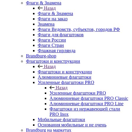
Флаги & Знамена
Назад
Флаги & Знамена
Флаги на заказ
Знамена
Флаги Ведомств, субъектов, городов РФ
Флаги для флагштоков
Флаги России
Флаги Стран
Флажная гирлянда
Brandburg-shop
Флагштоки и конструкции
Назад
Флагштоки и конструкции
Алюминиевые флагштоки
Усиленные флагштоки PRO
Назад
Усиленные флагштоки PRO
Алюминиевые флагштоки PRO Classic
Алюминиевые флагштоки PRO Line
Флагштоки из нержавеющей стали
PRO Inox
Мобильные флагштоки
Основания мобильные и не очень
Brandburg на маркетах