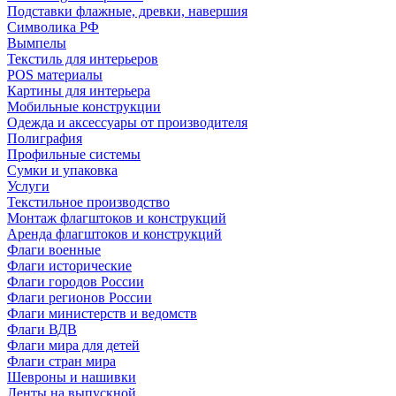
Подставки флажные, древки, навершия
Символика РФ
Вымпелы
Текстиль для интерьеров
POS материалы
Картины для интерьера
Мобильные конструкции
Одежда и аксессуары от производителя
Полиграфия
Профильные системы
Сумки и упаковка
Услуги
Текстильное производство
Монтаж флагштоков и конструкций
Аренда флагштоков и конструкций
Флаги военные
Флаги исторические
Флаги городов России
Флаги регионов России
Флаги министерств и ведомств
Флаги ВДВ
Флаги мира для детей
Флаги стран мира
Шевроны и нашивки
Ленты на выпускной