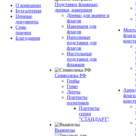
Подставки флажные,
О компании
древки, навершия
Бухгалтерия
Древко для знамен и
Ценные
флагов
документы
Навершия для
Семь
Монт
флагов
причин
флагш
Напольные
Благодарим
конст
подставки для
флагов
Настольные
подставки для
флажков
Символика РФ
Гербы
Гимн
Арен
Ленты
флагш
Портреты
конст
политиков
Портреты
серии
"СТАНДАРТ"
Вымпелы