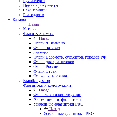
Бухгалтерия
Ценные документы
Семь причин
Благодарим
Каталог
Назад
Каталог
Флаги & Знамена
Назад
Флаги & Знамена
Флаги на заказ
Знамена
Флаги Ведомств, субъектов, городов РФ
Флаги для флагштоков
Флаги России
Флаги Стран
Флажная гирлянда
Brandburg-shop
Флагштоки и конструкции
Назад
Флагштоки и конструкции
Алюминиевые флагштоки
Усиленные флагштоки PRO
Назад
Усиленные флагштоки PRO