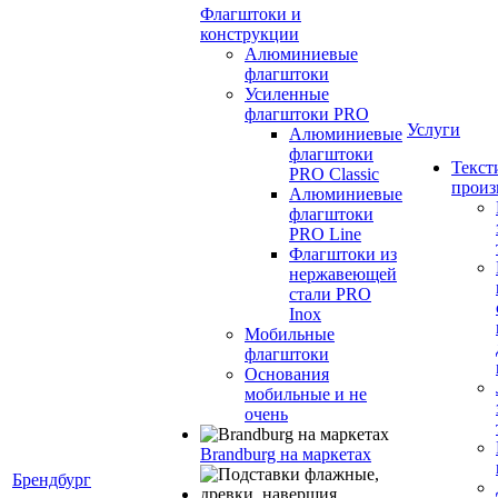
Флагштоки и
конструкции
Алюминиевые
флагштоки
Усиленные
флагштоки PRO
Услуги
Алюминиевые
флагштоки
Текст
PRO Classic
произ
Алюминиевые
флагштоки
PRO Line
Флагштоки из
нержавеющей
стали PRO
Inox
Мобильные
флагштоки
Основания
мобильные и не
очень
Brandburg на маркетах
Брендбург