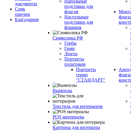
Напольные
документы
подставки для
Семь
флагов
Монт
причин
Настольные
флагш
Благодарим
подставки для
конст
флажков
Символика РФ
Гербы
Гимн
Ленты
Портреты
политиков
Портреты
Арен
серии
флагш
"СТАНДАРТ"
конст
Вымпелы
Текстиль для интерьеров
POS материалы
Картины для интерьера