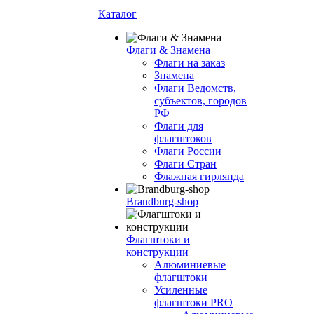
Каталог
Флаги & Знамена
Флаги на заказ
Знамена
Флаги Ведомств,
субъектов, городов
РФ
Флаги для
флагштоков
Флаги России
Флаги Стран
Флажная гирлянда
Brandburg-shop
Флагштоки и
конструкции
Алюминиевые
флагштоки
Усиленные
флагштоки PRO