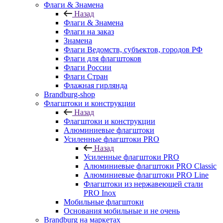
Флаги & Знамена
Назад
Флаги & Знамена
Флаги на заказ
Знамена
Флаги Ведомств, субъектов, городов РФ
Флаги для флагштоков
Флаги России
Флаги Стран
Флажная гирлянда
Brandburg-shop
Флагштоки и конструкции
Назад
Флагштоки и конструкции
Алюминиевые флагштоки
Усиленные флагштоки PRO
Назад
Усиленные флагштоки PRO
Алюминиевые флагштоки PRO Classic
Алюминиевые флагштоки PRO Line
Флагштоки из нержавеющей стали
PRO Inox
Мобильные флагштоки
Основания мобильные и не очень
Brandburg на маркетах