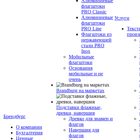
Алюминиевые
флагштоки
PRO Classic
Алюминиевые
Услуги
флагштоки
PRO Line
Текст
Флагштоки из
произ
нержавеющей
стали PRO
Inox
Мобильные
флагштоки
Основания
мобильные и не
очень
Brandburg на маркетах
Подставки флажные,
древки, навершия
Брендбург
Древко для знамен и
флагов
О компании
Навершия для
Бухгалтерия
флагов
Ценные