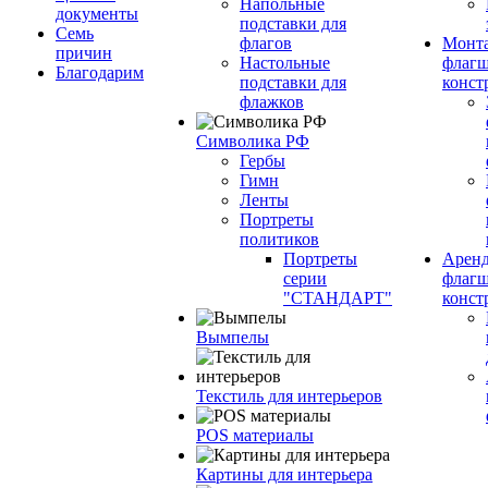
Напольные
документы
подставки для
Семь
флагов
Монт
причин
Настольные
флагш
Благодарим
подставки для
конст
флажков
Символика РФ
Гербы
Гимн
Ленты
Портреты
политиков
Портреты
Арен
серии
флагш
"СТАНДАРТ"
конст
Вымпелы
Текстиль для интерьеров
POS материалы
Картины для интерьера