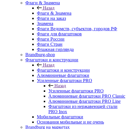
Флаги & Знамена
Назад
Флаги & Знамена
Флаги на заказ
Знамена
Флаги Ведомств, субъектов, городов РФ
Флаги для флагштоков
Флаги России
Флаги Стран
Флажная гирлянда
Brandburg-shop
Флагштоки и конструкции
Назад
Флагштоки и конструкции
Алюминиевые флагштоки
Усиленные флагштоки PRO
Назад
Усиленные флагштоки PRO
Алюминиевые флагштоки PRO Classic
Алюминиевые флагштоки PRO Line
Флагштоки из нержавеющей стали
PRO Inox
Мобильные флагштоки
Основания мобильные и не очень
Brandburg на маркетах