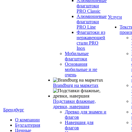
Алюминиевые
флагштоки
PRO Classic
Алюминиевые
Услуги
флагштоки
PRO Line
Текст
Флагштоки из
произ
нержавеющей
стали PRO
Inox
Мобильные
флагштоки
Основания
мобильные и не
очень
Brandburg на маркетах
Подставки флажные,
древки, навершия
Брендбург
Древко для знамен и
флагов
О компании
Навершия для
Бухгалтерия
флагов
Ценные