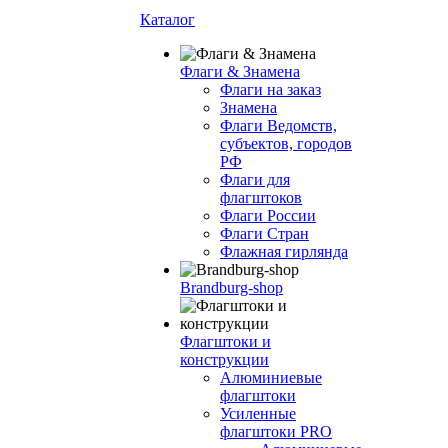
Каталог
Флаги & Знамена
Флаги на заказ
Знамена
Флаги Ведомств,
субъектов, городов
РФ
Флаги для
флагштоков
Флаги России
Флаги Стран
Флажная гирлянда
Brandburg-shop
Флагштоки и
конструкции
Алюминиевые
флагштоки
Усиленные
флагштоки PRO